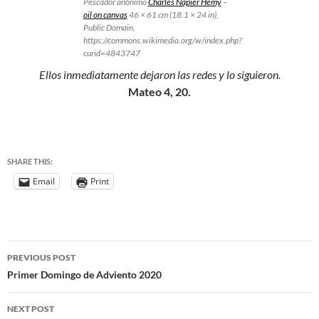
Pescador anónimo
Charles Napier Hemy
–
oil on canvas
46 × 61 cm (18.1 × 24 in),
Public Domain,
https://commons.wikimedia.org/w/index.php?
curid=4843747
Ellos inmediatamente dejaron las redes y lo siguieron.
Mateo 4, 20.
SHARE THIS:
Email
Print
PREVIOUS POST
Primer Domingo de Adviento 2020
NEXT POST