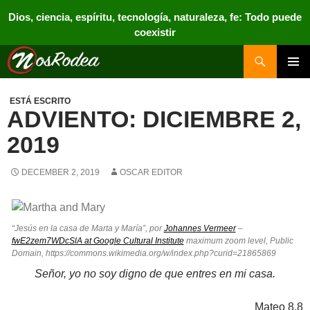
Dios, ciencia, espíritu, tecnología, naturaleza, fe: Todo puede
coexistir
Search
Nos Rodea
PRIMAR
MENU
ESTÁ ESCRITO
ADVIENTO: DICIEMBRE 2,
2019
DECEMBER 2, 2019
OSCAR EDITOR
“Jesús en la casa de Marta y María”, por
Johannes Vermeer
–
fwE2zem7WDcSlA at Google Cultural Institute
maximum zoom level, Public
Domain, https://commons.wikimedia.org/w/index.php?curid=21865869
Señor, yo no soy digno de que entres en mi casa.
Mateo 8,8