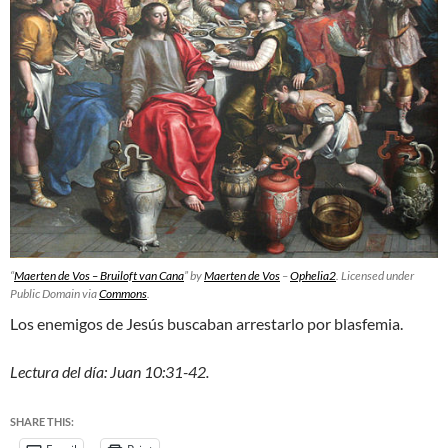
“
Maerten de Vos – Bruiloft van Cana
” by
Maerten de Vos
–
Ophelia2
. Licensed under
Public Domain via
Commons
.
Los enemigos de Jesús buscaban arrestarlo por blasfemia.
Lectura del día: Juan 10:31-42.
SHARE THIS: