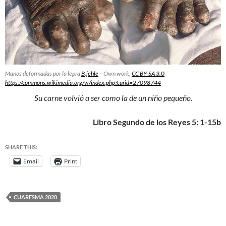
Manos deformadas por la lepra
B.jehle
–
Own work
,
CC BY-SA 3.0
,
https://commons.wikimedia.org/w/index.php?curid=27098744
Su carne volvió a ser como la de un niño pequeño.
Libro Segundo de los Reyes 5: 1
-15b
SHARE THIS:
Email
Print
CUARESMA 2020