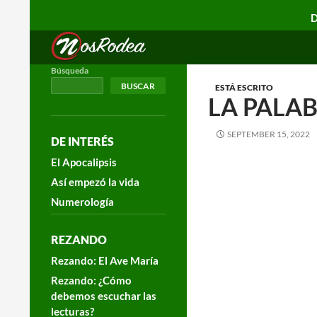
D
Search
Nos Rodea
Búsqueda
BUSCAR
ESTÁ ESCRITO
LA PALAB
SEPTEMBER 15, 2022
DE INTERÉS
El Apocalipsis
Así empezó la vida
Numerología
REZANDO
Rezando: El Ave María
Rezando: ¿Cómo
debemos escuchar las
lecturas?