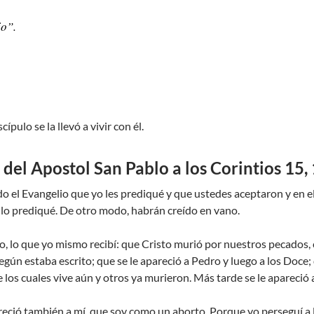
jo”.
:
ípulo se la llevó a vivir con él.
del Apostol San Pablo a los Corintios 15,
el Evangelio que yo les prediqué y que ustedes aceptaron y en el cu
lo prediqué. De otro modo, habrán creído en vano.
do, lo que yo mismo recibí: que Cristo murió por nuestros pecados,
, según estaba escrito; que se le apareció a Pedro y luego a los Do
 los cuales vive aún y otros ya murieron. Más tarde se le apareció 
eció también a mí, que soy como un aborto. Porque yo perseguí a la 