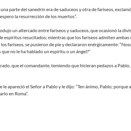
na parte del sanedrín era de saduceos y otra de fariseos, exclamó:
espero la resurrección de los muertos”.
rodujo un altercado entre fariseos y saduceos, que ocasionó la divi
de espíritus resucitados; mientras que los fariseos admiten ambas c
e los fariseos, se pusieron de pie y declararon enérgicamente: “N
que no le ha hablado un espíritu o un ángel?”
 grado, que el comandante, temiendo que hicieran pedazos a Pablo, m
e le apareció el Señor a Pablo y le dijo: “Ten ánimo, Pablo; porque
arlo en Roma”.