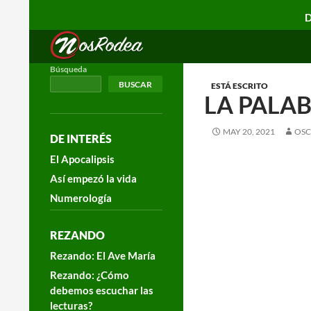
D
Search
Nos Rodea
Búsqueda
BUSCAR
ESTÁ ESCRITO
LA PALAB
MAY 20, 2021
OSC
DE INTERÉS
El Apocalipsis
Así empezó la vida
Numerología
REZANDO
Rezando: El Ave María
Rezando: ¿Cómo
debemos escuchar las
lecturas?