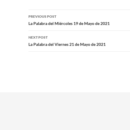
PREVIOUS POST
La Palabra del Miércoles 19 de Mayo de 2021
NEXT POST
La Palabra del Viernes 21 de Mayo de 2021
NosRodea es un website creado y mantenido por AlmoniSolutions.com