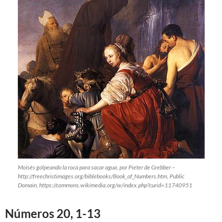
Moisés golpeando la roca para sacar agua, por Pieter de Grebber –
http://freechristimages.org/biblebooks/Book_of_Numbers.htm, Public
Domain, https://commons.wikimedia.org/w/index.php?curid=11740951
Números 20, 1-13