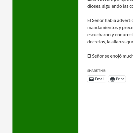
dioses, siguiendo las 
El Señor había adverti
mandamientos y precept
escucharon y endurecie
decretos, la alianza qu
El Señor se enojó mucho
SHARE THIS:
Email
Print