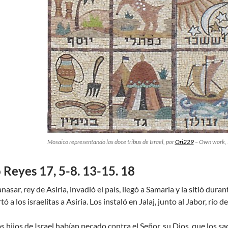
Mosaico representando las doce tribus de Israel, por
Ori229
–
Own work
,
 Reyes 17, 5-8. 13-15. 18
nasar, rey de Asiria, invadió el país, llegó a Samaria y la sitió dura
 a los israelitas a Asiria. Los instaló en Jalaj, junto al Jabor, río 
 hijos de Israel habían pecado contra el Señor, su Dios, que los sa