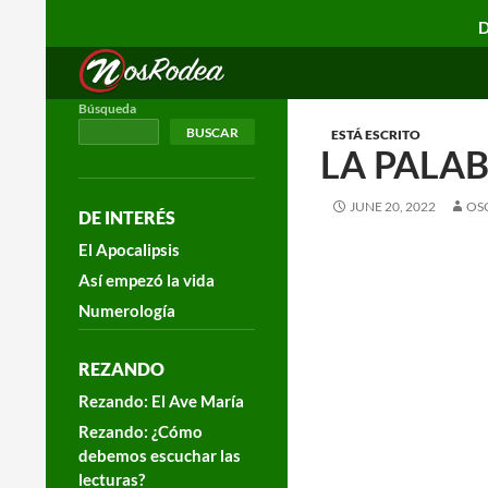
D
Search
Nos Rodea
Búsqueda
BUSCAR
ESTÁ ESCRITO
LA PALAB
JUNE 20, 2022
OS
DE INTERÉS
El Apocalipsis
Así empezó la vida
Numerología
REZANDO
Rezando: El Ave María
Rezando: ¿Cómo
debemos escuchar las
lecturas?