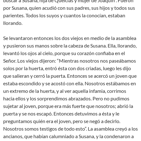
buscar a Susana, hija de Quelcías y mujer de Joaquín”. Fueron
por Susana, quien acudió con sus padres, sus hijos y todos sus
parientes. Todos los suyos y cuantos la conocían, estaban
llorando.
Se levantaron entonces los dos viejos en medio de la asamblea
y pusieron sus manos sobre la cabeza de Susana. Ella, llorando,
levantó los ojos al cielo, porque su corazón confiaba en el
Señor. Los viejos dijeron: “Mientras nosotros nos paseábamos
solos por la huerta, entró ésta con dos criadas, luego les dijo
que salieran y cerró la puerta. Entonces se acercó un joven que
estaba escondido y se acostó con ella. Nosotros estábamos en
un extremo de la huerta, y al ver aquella infamia, corrimos
hacia ellos y los sorprendimos abrazados. Pero no pudimos
sujetar al joven, porque era más fuerte que nosotros; abrió la
puerta y se nos escapó. Entonces detuvimos a ésta y le
preguntamos quién era el joven, pero se negó a decirlo.
Nosotros somos testigos de todo esto”. La asamblea creyó a los
ancianos, que habían calumniado a Susana, y la condenaron a