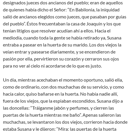
designados jueces dos ancianos del pueblo; eran de aquellos
de quienes había dicho el Señor: “En Babilonia, la iniquidad
salió de ancianos elegidos como jueces, que pasaban por guías
del pueblo”. Éstos frecuentaban la casa de Joaquín y los que
tenían litigios que resolver acudían ahí a ellos. Hacia el
mediodía, cuando toda la gente se había retirado ya, Susana
entraba a pasear en la huerta de su marido. Los dos viejos la
veían entrar y pasearse diariamente, y se encendieron de
pasión por ella, pervirtieron su corazón y cerraron sus ojos
para no ver al cielo ni acordarse de lo que es justo.
Un día, mientras acechaban el momento oportuno, salió ella,
como de ordinario, con dos muchachas de su servicio, y como
hacía calor, quiso bañarse en la huerta. No había nadie allí,
fuera de los viejos, que la espiaban escondidos. Susana dijo a
las doncellas: “Tráiganme jabón y perfumes, y cierren las
puertas de la huerta mientras me baño”. Apenas salieron las
muchachas, se levantaron los dos viejos, corrieron hacia donde
estaba Susana y le dijeron: “Mira: las puertas de la huerta