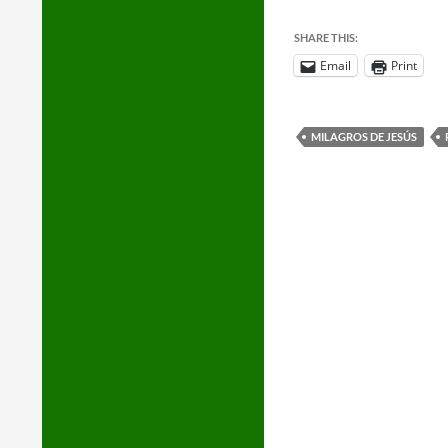
SHARE THIS:
Email
Print
MILAGROS DE JESÚS