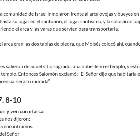
la comunidad de Israel inmolaron frente al arca ovejas y bueyes en 
 hasta su lugar en el santuario, el lugar santísimo, y la colocaron ba
iendo el arca y las varas que servían para transportarla.
l arca eran las dos tablas de piedra, que Moisés colocó ahí, cuando e
s salieron de aquel sitio sagrado, una nube llenó el templo, y esto 
 templo. Entonces Salomón exclamó: “El Señor dijo que habitaría en
cencia, será tu morada”.
7. 8-10
or, y ven con el arca.
ta nos dijeron;
 la encontramos.
del Señor