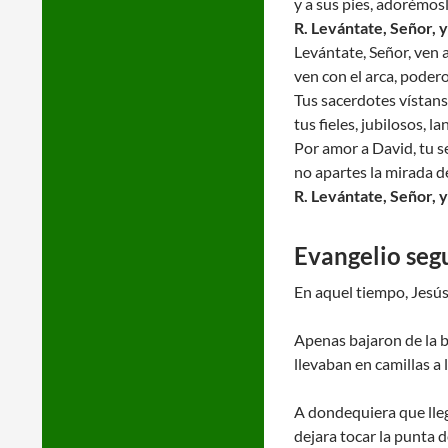
y a sus pies, adorémosl
R. Levántate, Señor, y
Levántate, Señor, ven a
ven con el arca, podero
Tus sacerdotes vístans
tus fieles, jubilosos, la
Por amor a David, tu s
no apartes la mirada de
R. Levántate, Señor, y
Evangelio seg
En aquel tiempo, Jesús 
Apenas bajaron de la ba
llevaban en camillas a 
A dondequiera que llega
dejara tocar la punta 