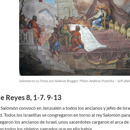
Salomón en su Trono, por Andreas Brugger; Photo: Andreas Praefcke –
Self-pho
e Reyes 8, 1-7. 9-13
y Salomón convocó en Jerusalén a todos los ancianos y jefes de Israel
d. Todos los israelitas se congregaron en torno al rey Salomón para 
garon los ancianos de Israel, unos sacerdotes cargaron el arca de la 
on todos los objetos sagrados que en ella había.