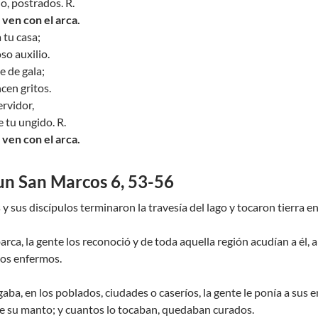
o, postrados. R.
 ven con el arca.
 tu casa;
so auxilio.
e de gala;
ncen gritos.
ervidor,
 tu ungido. R.
 ven con el arca.
un San Marcos 6, 53-56
y sus discípulos terminaron la travesía del lago y tocaron tierra e
rca, la gente los reconoció y de toda aquella región acudían a él, 
los enfermos.
ba, en los poblados, ciudades o caseríos, la gente le ponía a sus e
de su manto; y cuantos lo tocaban, quedaban curados.