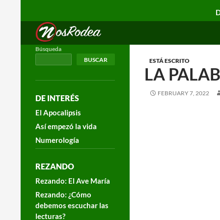
D
Search
Nos Rodea
Búsqueda
BUSCAR
ESTÁ ESCRITO
LA PALAB
FEBRUARY 7, 2022
DE INTERÉS
El Apocalipsis
Así empezó la vida
Numerología
REZANDO
Rezando: El Ave María
Rezando: ¿Cómo
debemos escuchar las
lecturas?