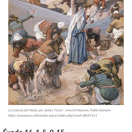
La Colecta del Maná, por James Tissot – Jewish Museum, Public Domain,
https://commons.wikimedia.org/w/index.php?curid=8849141