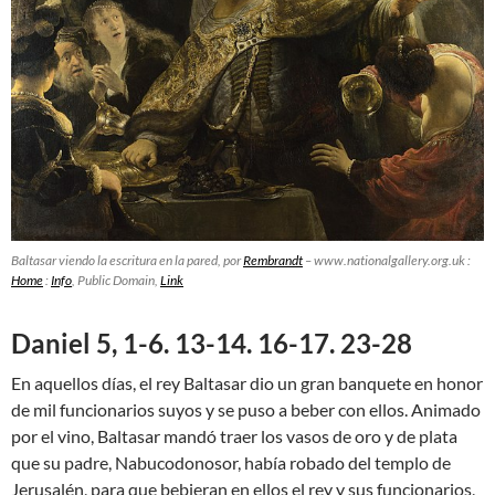
Baltasar viendo la escritura en la pared, por
Rembrandt
– www.nationalgallery.org.uk :
Home
:
Info
, Public Domain,
Link
Daniel 5, 1-6. 13-14. 16-17. 23-28
En aquellos días, el rey Baltasar dio un gran banquete en honor
de mil funcionarios suyos y se puso a beber con ellos. Animado
por el vino, Baltasar mandó traer los vasos de oro y de plata
que su padre, Nabucodonosor, había robado del templo de
Jerusalén, para que bebieran en ellos el rey y sus funcionarios,