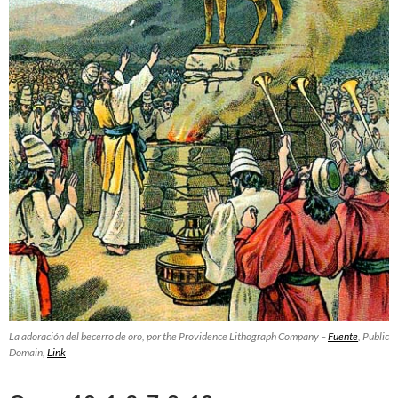
La adoración del becerro de oro, por the Providence Lithograph Company –
Fuente
, Public
Domain,
Link