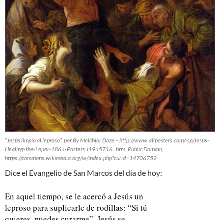
“Jesús limpia al leproso”, por By Melchior Doze – http://www.allposters.com/-sp/Jesus-
Healing-the-Leper-1864-Posters_i1945716_.htm, Public Domain,
https://commons.wikimedia.org/w/index.php?curid=14706752
Dice el Evangelio de San Marcos del dia de hoy:
En aquel tiempo, se le acercó a Jesús un
leproso para suplicarle de rodillas:
“Si tú
quieres, puedes curarme”
. Jesús se