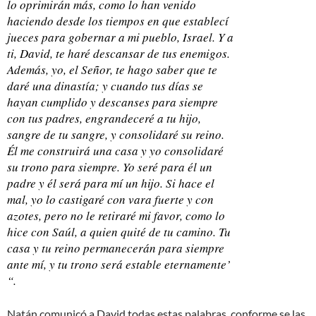
lo oprimirán más, como lo han venido
haciendo desde los tiempos en que establecí
jueces para gobernar a mi pueblo, Israel. Y a
ti, David, te haré descansar de tus enemigos.
Además, yo, el Señor, te hago saber que te
daré una dinastía; y cuando tus días se
hayan cumplido y descanses para siempre
con tus padres, engrandeceré a tu hijo,
sangre de tu sangre, y consolidaré su reino.
Él me construirá una casa y yo consolidaré
su trono para siempre. Yo seré para él un
padre y él será para mí un hijo. Si hace el
mal, yo lo castigaré con vara fuerte y con
azotes, pero no le retiraré mi favor, como lo
hice con Saúl, a quien quité de tu camino. Tu
casa y tu reino permanecerán para siempre
ante mí, y tu trono será estable eternamente’
“.
Natán comunicó a David todas estas palabras, conforme se las