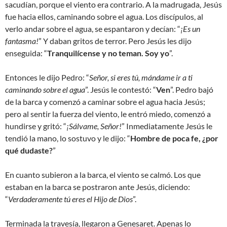
sacudían, porque el viento era contrario. A la madrugada, Jesús
fue hacia ellos, caminando sobre el agua. Los discípulos, al
verlo andar sobre el agua, se espantaron y decían: “
¡Es un
fantasma!
” Y daban gritos de terror. Pero Jesús les dijo
enseguida: “
Tranquilícense y no teman. Soy yo
”.
Entonces le dijo Pedro: “
Señor, si eres tú, mándame ir a ti
caminando sobre el agua
”. Jesús le contestó: “
Ven
”. Pedro bajó
de la barca y comenzó a caminar sobre el agua hacia Jesús;
pero al sentir la fuerza del viento, le entró miedo, comenzó a
hundirse y gritó: “
¡Sálvame, Señor!
” Inmediatamente Jesús le
tendió la mano, lo sostuvo y le dijo: “
Hombre de poca fe, ¿por
qué dudaste?
”
En cuanto subieron a la barca, el viento se calmó. Los que
estaban en la barca se postraron ante Jesús, diciendo:
“
Verdaderamente tú eres el Hijo de Dios
”.
Terminada la travesía, llegaron a Genesaret. Apenas lo