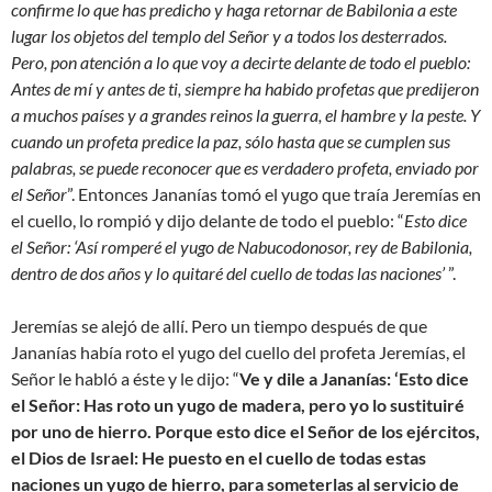
confirme lo que has predicho y haga retornar de Babilonia a este
lugar los objetos del templo del Señor y a todos los desterrados.
Pero, pon atención a lo que voy a decirte delante de todo el pueblo:
Antes de mí y antes de ti, siempre ha habido profetas que predijeron
a muchos países y a grandes reinos la guerra, el hambre y la peste. Y
cuando un profeta predice la paz, sólo hasta que se cumplen sus
palabras, se puede reconocer que es verdadero profeta, enviado por
el Señor
”. Entonces Jananías tomó el yugo que traía Jeremías en
el cuello, lo rompió y dijo delante de todo el pueblo: “
Esto dice
el Señor: ‘Así romperé el yugo de Nabucodonosor, rey de Babilonia,
dentro de dos años y lo quitaré del cuello de todas las naciones’
”.
Jeremías se alejó de allí. Pero un tiempo después de que
Jananías había roto el yugo del cuello del profeta Jeremías, el
Señor le habló a éste y le dijo: “
Ve y dile a Jananías: ‘Esto dice
el Señor: Has roto un yugo de madera, pero yo lo sustituiré
por uno de hierro. Porque esto dice el Señor de los ejércitos,
el Dios de Israel: He puesto en el cuello de todas estas
naciones un yugo de hierro, para someterlas al servicio de