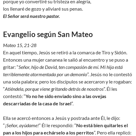
porque yo convertiré su tristeza en alegría,
los llenaré de gozo y aliviaré sus penas.
El Señor será nuestro pastor.
Evangelio según San Mateo
Mateo 15, 21-28
En aquel tiempo, Jesús se retiró a la comarca de Tiro y Sidón.
Entonces una mujer cananea le salió al encuentro y se puso a
gritar: “
Señor, hijo de David, ten compasión de mí. Mi hija está
terriblemente atormentada por un demonio
”. Jesús no le contestó
una sola palabra; pero los discípulos se acercaron y le rogaban:
“
Atiéndela, porque viene gritando detrás de nosotros
”. Él les
contestó: “
Yo no he sido enviado sino a las ovejas
descarriadas de la casa de Israel
”.
Ella se acercó entonces a Jesús y postrada ante Él, le dijo:
“
¡Señor, ayúdame!
” Él le respondió: “
No está bien quitarles el
pan a los hijos para echárselo a los perritos
”. Pero ella replicó: