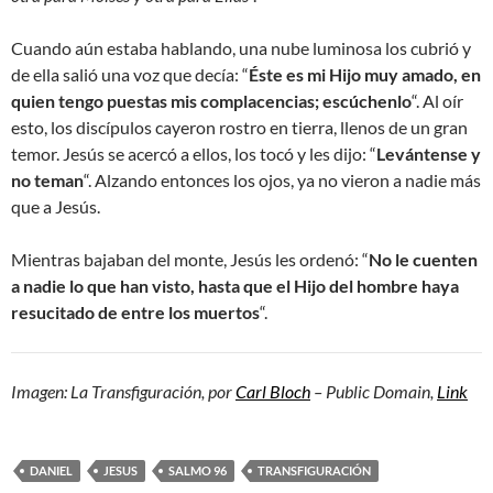
Cuando aún estaba hablando, una nube luminosa los cubrió y
de ella salió una voz que decía: “
Éste es mi Hijo muy amado, en
quien tengo puestas mis complacencias; escúchenlo
“. Al oír
esto, los discípulos cayeron rostro en tierra, llenos de un gran
temor. Jesús se acercó a ellos, los tocó y les dijo: “
Levántense y
no teman
“. Alzando entonces los ojos, ya no vieron a nadie más
que a Jesús.
Mientras bajaban del monte, Jesús les ordenó: “
No le cuenten
a nadie lo que han visto, hasta que el Hijo del hombre haya
resucitado de entre los muertos
“.
Imagen: La Transfiguración, por
Carl Bloch
– Public Domain,
Link
DANIEL
JESUS
SALMO 96
TRANSFIGURACIÓN