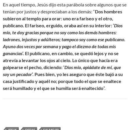
En aquel tiempo, Jesús dijo esta parábola sobre algunos que se
tenían por justos y despreciaban a los demás: “
Dos hombres
subieron al templo para orar: uno era fariseo y el otro,
publicano. El fariseo, erguido, oraba así en su interior: ‘
Dios
mío, te doy gracias porque no soy como los demás hombres:
ladrones, injustos y adúlteros; tampoco soy como ese publicano.
Ayuno dos veces por semana y pago el diezmo de todas mis
ganancias
‘. El publicano, en cambio, se quedó lejos y no se
atrevía a levantar los ojos al cielo. Lo único que hacía era
golpearse el pecho, diciendo: ‘
Dios mío, apiádate de mí, que
soy un pecador
‘. Pues bien, yo les aseguro que éste bajó a su
casa justificado y aquél no; porque todo el que se enaltece
será humillado y el que se humilla será enaltecido
”.
JESUS
OSEAS
SALMO 50