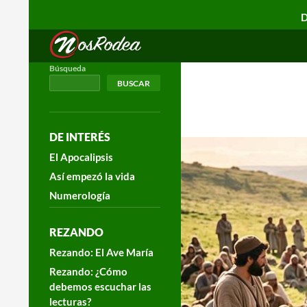
D
Search
Nos Rodea
Búsqueda
BUSCAR
DE INTERÉS
El Apocalipsis
Así empezó la vida
Numerología
REZANDO
Rezando: El Ave María
Rezando: ¿Cómo
debemos escuchar las
lecturas?