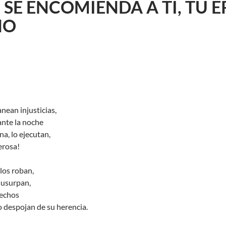
 SE ENCOMIENDA A TI, TÚ 
NO
nean injusticias,
ante la noche
a, lo ejecutan,
erosa!
los roban,
s usurpan,
rechos
o despojan de su herencia.