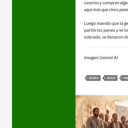
caseríos y compren alg
aquí más que cinco pane
Luego mandó que la gen
partió los panes y se l
sobrado, se llenaron d
Imagen: Gemini AI
ISAÍAS
JESUS
MI