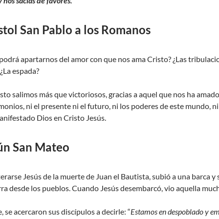
 nos sacias de favores.
stol San Pablo a los Romanos
odrá apartarnos del amor con que nos ama Cristo? ¿Las tribulacio
 ¿La espada?
to salimos más que victoriosos, gracias a aquel que nos ha amado;
emonios, ni el presente ni el futuro, ni los poderes de este mundo, ni
nifestado Dios en Cristo Jesús.
ún San Mateo
erarse Jesús de la muerte de Juan el Bautista, subió a una barca y se
ierra desde los pueblos. Cuando Jesús desembarcó, vio aquella muc
 se acercaron sus discípulos a decirle: “
Estamos en despoblado y emp