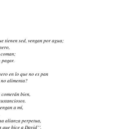
ue tienen sed, vengan por agua;
nero,
y coman;
n pagar.
nero en lo que no es pan
e no alimenta?
 comerán bien,
sustanciosos.
vengan a mí,
.
na alianza perpetua,
 que hice a David’’.