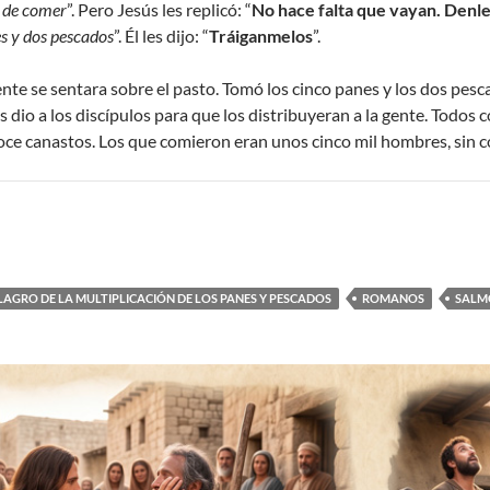
o de comer
”. Pero Jesús les replicó: “
No hace falta que vayan. Denl
s y dos pescados
”. Él les dijo: “
Tráiganmelos
”.
te se sentara sobre el pasto. Tomó los cinco panes y los dos pesca
os dio a los discípulos para que los distribuyeran a la gente. Todo
oce canastos. Los que comieron eran unos cinco mil hombres, sin con
LAGRO DE LA MULTIPLICACIÓN DE LOS PANES Y PESCADOS
ROMANOS
SALM