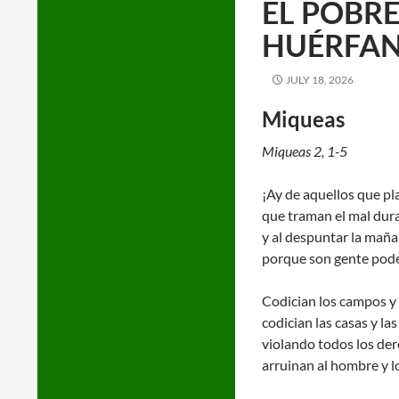
EL POBRE
HUÉRFA
JULY 18, 2026
Miqueas
Miqueas 2, 1-5
¡Ay de aquellos que pla
que traman el mal dur
y al despuntar la mañan
porque son gente pod
Codician los campos y 
codician las casas y la
violando todos los de
arruinan al hombre y l