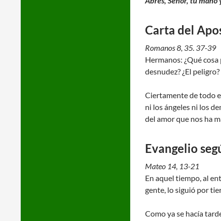
Abres, Señor, tu mano y
Carta del Apo
Romanos 8, 35. 37-39
Hermanos: ¿Qué cosa p
desnudez? ¿El peligro?
Ciertamente de todo es
ni los ángeles ni los d
del amor que nos ha ma
Evangelio seg
Mateo 14, 13-21
En aquel tiempo, al ent
gente, lo siguió por t
Como ya se hacía tarde,