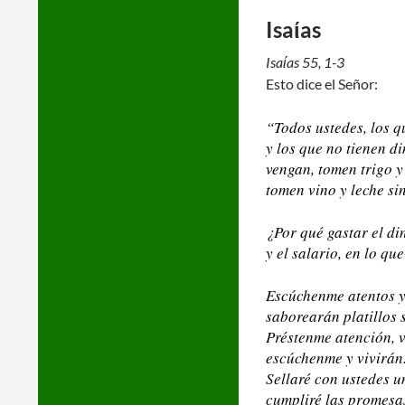
Isaίas
Isaίas 55, 1-3
Esto dice el Señor:
“Todos ustedes, los q
y los que no tienen di
vengan, tomen trigo 
tomen vino y leche si
¿Por qué gastar el di
y el salario, en lo qu
Escúchenme atentos y
saborearán platillos 
Préstenme atención, 
escúchenme y vivirán
Sellaré con ustedes u
cumpliré las promesas