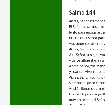
Salmo 144
Abres, Señor, tu mano y
El Señor es compasivo 
lento para enojarse y 
Bueno es el Señor par
y su amor se extiende 
Abres, Señor, tu mano y
A ti, Señor, sus ojos v
y tú los alimentas a su
Abres, Señor, tus man
y cuantos viven quedan
Abres, Señor, tu mano y
Siempre es justo el Se
y están llenas de amor
No está lejos de aquel
muy cerca está el Señor