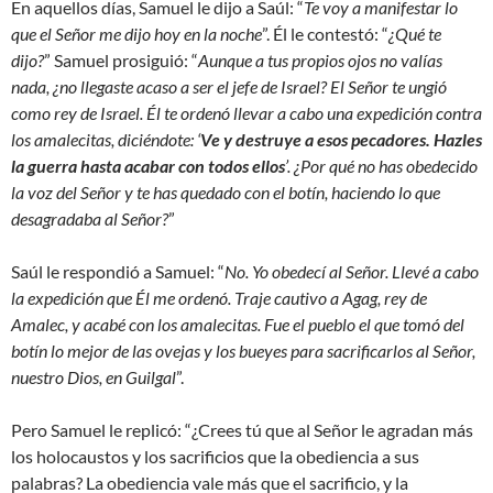
En aquellos días, Samuel le dijo a Saúl: “
Te voy a manifestar lo
que el Señor me dijo hoy en la noche
”. Él le contestó: “
¿Qué te
dijo?
” Samuel prosiguió: “
Aunque a tus propios ojos no valías
nada, ¿no llegaste acaso a ser el jefe de Israel? El Señor te ungió
como rey de Israel. Él te ordenó llevar a cabo una expedición contra
los amalecitas, diciéndote: ‘
Ve y destruye a esos pecadores. Hazles
la guerra hasta acabar con todos ellos
’. ¿Por qué no has obedecido
la voz del Señor y te has quedado con el botín, haciendo lo que
desagradaba al Señor?
”
Saúl le respondió a Samuel: “
No. Yo obedecí al Señor. Llevé a cabo
la expedición que Él me ordenó. Traje cautivo a Agag, rey de
Amalec, y acabé con los amalecitas. Fue el pueblo el que tomó del
botín lo mejor de las ovejas y los bueyes para sacrificarlos al Señor,
nuestro Dios, en Guilgal
”.
Pero Samuel le replicó: “¿Crees tú que al Señor le agradan más
los holocaustos y los sacrificios que la obediencia a sus
palabras? La obediencia vale más que el sacrificio, y la