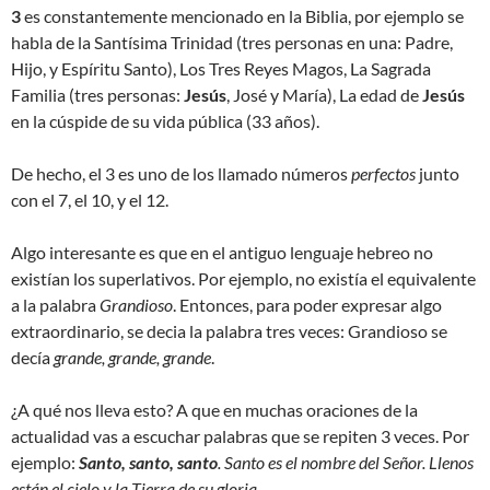
3
es constantemente mencionado en la Biblia, por ejemplo se
habla de la Santísima Trinidad (tres personas en una: Padre,
Hijo, y Espíritu Santo), Los Tres Reyes Magos, La Sagrada
Familia (tres personas:
Jesús
, José y María), La edad de
Jesús
en la cúspide de su vida pública (33 años).
De hecho, el 3 es uno de los llamado números
perfectos
junto
con el 7, el 10, y el 12.
Algo interesante es que en el antiguo lenguaje hebreo no
existían los superlativos. Por ejemplo, no existía el equivalente
a la palabra
Grandioso
. Entonces, para poder expresar algo
extraordinario, se decia la palabra tres veces: Grandioso se
decía
grande, grande, grande
.
¿A qué nos lleva esto? A que en muchas oraciones de la
actualidad vas a escuchar palabras que se repiten 3 veces. Por
ejemplo:
Santo, santo, santo
. Santo es el nombre del Señor. Llenos
están el cielo y la Tierra de su gloria
.