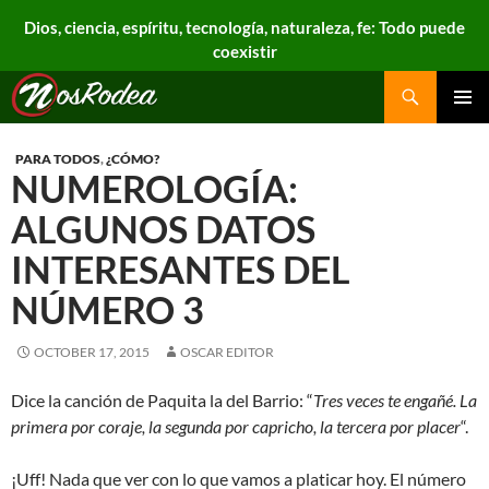
Dios, ciencia, espíritu, tecnología, naturaleza, fe: Todo puede
coexistir
Search
Nos Rodea
PRIMAR
MENU
PARA TODOS
,
¿CÓMO?
NUMEROLOGÍA:
ALGUNOS DATOS
INTERESANTES DEL
NÚMERO 3
OCTOBER 17, 2015
OSCAR EDITOR
Dice la canción de Paquita la del Barrio: “
Tres veces te engañé. La
primera por coraje, la segunda por capricho, la tercera por placer
“.
¡Uff! Nada que ver con lo que vamos a platicar hoy. El número