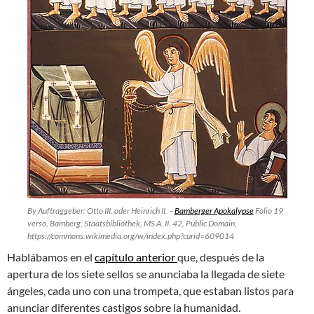
By Auftraggeber: Otto III. oder Heinrich II. –
Bamberger Apokalypse
Folio 19
verso, Bamberg, Staatsbibliothek, MS A. II. 42, Public Domain,
https://commons.wikimedia.org/w/index.php?curid=609014
Hablábamos en el
capítulo anterior
que, después de la
apertura de los siete sellos se anunciaba la llegada de siete
ángeles, cada uno con una trompeta, que estaban listos para
anunciar diferentes castigos sobre la humanidad.