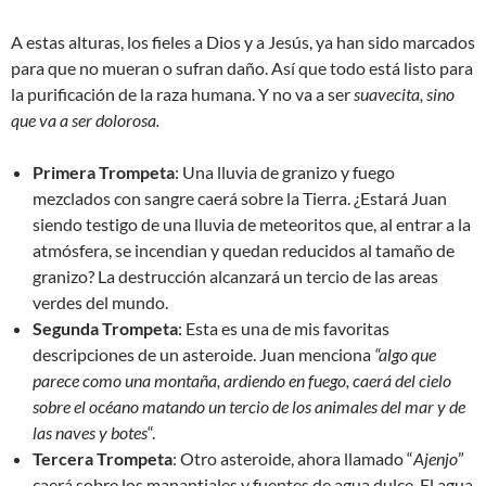
A estas alturas, los fieles a Dios y a Jesús, ya han sido marcados
para que no mueran o sufran daño. Así que todo está listo para
la purificación de la raza humana. Y no va a ser
suavecita, sino
que va a ser dolorosa.
Primera Trompeta
: Una lluvia de granizo y fuego
mezclados con sangre caerá sobre la Tierra. ¿Estará Juan
siendo testigo de una lluvia de meteoritos que, al entrar a la
atmósfera, se incendian y quedan reducidos al tamaño de
granizo? La destrucción alcanzará un tercio de las areas
verdes del mundo.
Segunda Trompeta
: Esta es una de mis favoritas
descripciones de un asteroide. Juan menciona
“algo que
parece como una montaña, ardiendo en fuego, caerá del cielo
sobre el océano matando un tercio de los animales del mar y de
las naves y botes
“.
Tercera Trompeta
: Otro asteroide, ahora llamado “
Ajenjo
”
caerá sobre los manantiales y fuentes de agua dulce. El agua