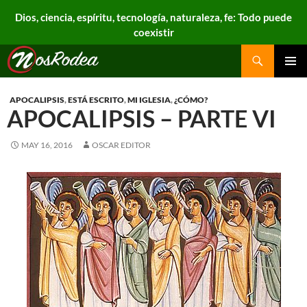
Dios, ciencia, espíritu, tecnología, naturaleza, fe: Todo puede
coexistir
Search
Nos Rodea
PRIMAR
MENU
APOCALIPSIS
,
ESTÁ ESCRITO
,
MI IGLESIA
,
¿CÓMO?
APOCALIPSIS – PARTE VI
MAY 16, 2016
OSCAR EDITOR