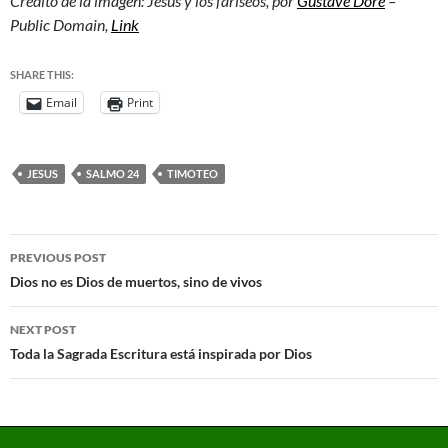
Crédito de la imagen: Jesús y los fariseos, por
Gustave Doré
–
Public Domain,
Link
SHARE THIS:
Email
Print
JESUS
SALMO 24
TIMOTEO
PREVIOUS POST
Dios no es Dios de muertos, sino de vivos
NEXT POST
Toda la Sagrada Escritura está inspirada por Dios