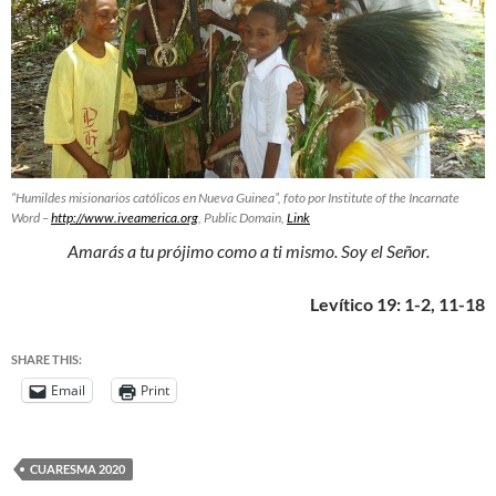
“Humildes misionarios católicos en Nueva Guinea”, foto por Institute of the Incarnate
Word –
http://www.iveamerica.org
, Public Domain,
Link
Amarás a tu prójimo como a ti mismo. Soy el Señor.
Levítico 19: 1-2, 11-18
SHARE THIS:
Email
Print
CUARESMA 2020