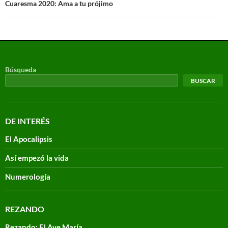
Cuaresma 2020: Ama a tu prójimo
Búsqueda
BUSCAR
DE INTERÉS
El Apocalipsis
Así empezó la vida
Numerología
REZANDO
Rezando: El Ave María