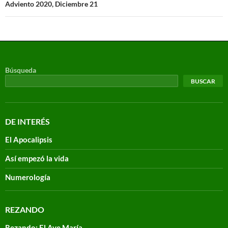
Adviento 2020, Diciembre 21
Búsqueda
BUSCAR
DE INTERÉS
El Apocalipsis
Así empezó la vida
Numerología
REZANDO
Rezando: El Ave María