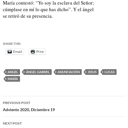
María contestó: “Yo soy la esclava del Señor;
cúmplase en mí lo que has dicho”. Y el ángel
se retiró de su presencia.
SHARE THIS:
Email
Print
ANGEL
ÁNGEL GABRIEL
ANUNCIACIÓN
JESUS
LUCAS
MARÍA
PREVIOUS POST
Adviento 2020, Diciembre 19
NEXT POST