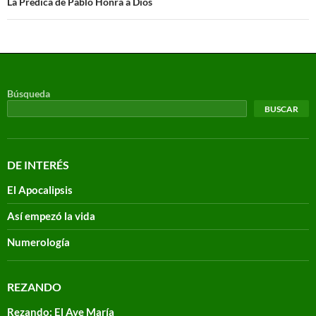
La Prédica de Pablo Honra a Dios
Búsqueda
BUSCAR
DE INTERÉS
El Apocalipsis
Así empezó la vida
Numerología
REZANDO
Rezando: El Ave María