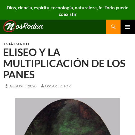
Dios, ciencia, espíritu, tecnología, naturaleza, fe: Todo puede
coexistir
Search
Nos Rodea
PRIMAR
MENU
ESTÁ ESCRITO
ELISEO Y LA
MULTIPLICACIÓN DE LOS
PANES
AUGUST 5, 2020
OSCAR EDITOR