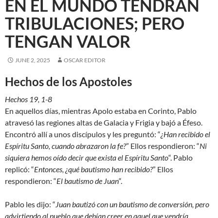
EN EL MUNDO TENDRÁN
TRIBULACIONES; PERO
TENGAN VALOR
JUNE 2, 2025
OSCAR EDITOR
Hechos de los Apostoles
Hechos 19, 1-8
En aquellos días, mientras Apolo estaba en Corinto, Pablo
atravesó las regiones altas de Galacia y Frigia y bajó a Éfeso.
Encontró allí a unos discípulos y les preguntó: “
¿Han recibido el
Espíritu Santo, cuando abrazaron la fe?
” Ellos respondieron: “
Ni
siquiera hemos oído decir que exista el Espíritu Santo
“. Pablo
replicó: “
Entonces, ¿qué bautismo han recibido?
” Ellos
respondieron: “
El bautismo de Juan
“.
Pablo les dijo: “
Juan bautizó con un bautismo de conversión, pero
advirtiendo al pueblo que debían creer en aquel que vendría