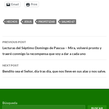
Email
Print
HECHOS
JESUS
PROFETIZAR
SALMO 67
PREVIOUS POST
Lecturas del Séptimo Domingo de Pascua – Mira, volveré pronto y
traeré conmigo la recompensa que voy a dar a cada uno
NEXT POST
Bendito sea el Señor, día tras día, que nos lleve en sus alas y nos salve.
Búsqueda
BUSCAR