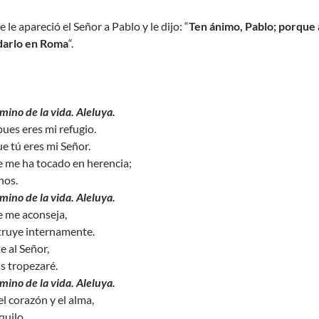
 le apareció el Señor a Pablo y le dijo: “
Ten ánimo, Pablo; porque 
darlo en Roma
“.
mino de la vida. Aleluya.
ues eres mi refugio.
e tú eres mi Señor.
ue me ha tocado en herencia;
nos.
mino de la vida. Aleluya.
e me aconseja,
truye internamente.
 al Señor,
ás tropezaré.
mino de la vida. Aleluya.
l corazón y el alma,
quilo,