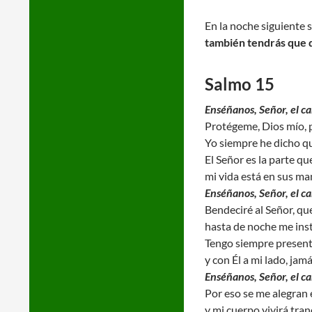
En la noche siguiente se
también tendrás que 
Salmo 15
Enséñanos, Señor, el ca
Protégeme, Dios mío, p
Yo siempre he dicho qu
El Señor es la parte q
mi vida está en sus ma
Enséñanos, Señor, el ca
Bendeciré al Señor, qu
hasta de noche me ins
Tengo siempre presente
y con Él a mi lado, jam
Enséñanos, Señor, el ca
Por eso se me alegran e
y mi cuerpo vivirá tran