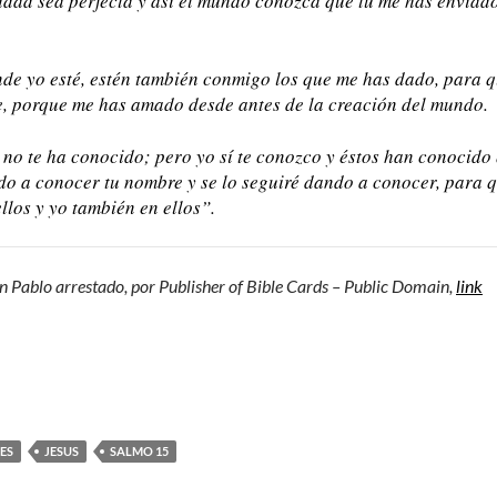
idad sea perfecta y así el mundo conozca que tú me has enviado
nde yo esté, estén también conmigo los que me has dado, para 
te, porque me has amado desde antes de la creación del mundo.
 no te ha conocido; pero yo sí te conozco y éstos han conocido
ado a conocer tu nombre y se lo seguiré dando a conocer, para 
llos y yo también en ellos”.
an Pablo arrestado, por Publisher of Bible Cards – Public Domain,
link
ES
JESUS
SALMO 15