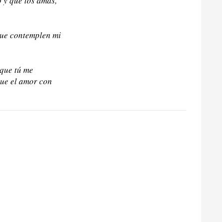
 y que los amas,
que contemplen mi
 que tú me
que el amor con