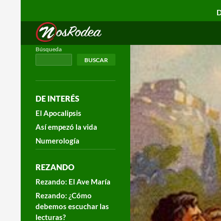
D
Search
Nos Rodea
Búsqueda
BUSCAR
DE INTERÉS
El Apocalipsis
Así empezó la vida
Numerología
REZANDO
Rezando: El Ave María
Rezando: ¿Cómo
debemos escuchar las
lecturas?