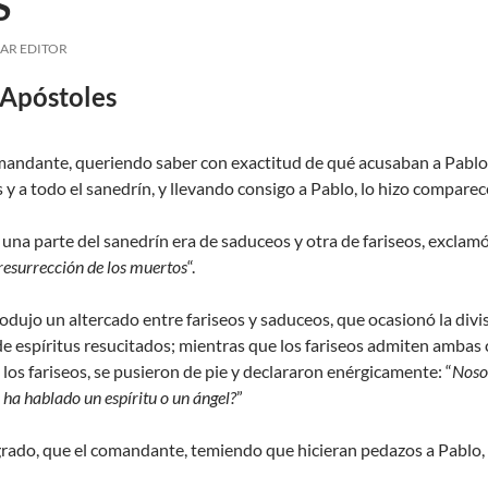
S
AR EDITOR
 Apóstoles
omandante, queriendo saber con exactitud de qué acusaban a Pablo 
y a todo el sanedrín, y llevando consigo a Pablo, lo hizo comparece
na parte del sanedrín era de saduceos y otra de fariseos, exclamó
resurrección de los muertos
“.
rodujo un altercado entre fariseos y saduceos, que ocasionó la divi
de espíritus resucitados; mientras que los fariseos admiten ambas c
 los fariseos, se pusieron de pie y declararon enérgicamente: “
Noso
 ha hablado un espíritu o un ángel?
”
 grado, que el comandante, temiendo que hicieran pedazos a Pablo, m