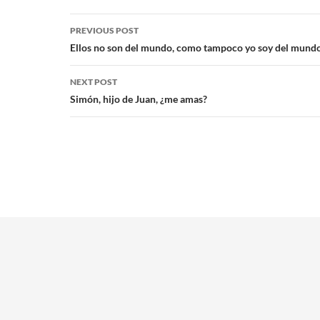
PREVIOUS POST
Ellos no son del mundo, como tampoco yo soy del mund
NEXT POST
Simón, hijo de Juan, ¿me amas?
NosRodea es un website creado y mantenido por AlmoniSolutions.com
Políticas del Sitio
| © 2026. Nos reservamos todos los derechos.