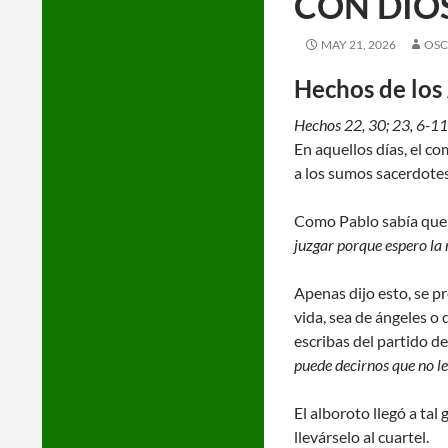
CON DIO
MAY 21, 2026
OSC
Hechos de los
Hechos 22, 30; 23, 6-11
En aquellos días, el c
a los sumos sacerdotes 
Como Pablo sabía que u
juzgar porque espero la 
Apenas dijo esto, se p
vida, sea de ángeles o 
escribas del partido de
puede decirnos que no le
El alboroto llegó a tal
llevárselo al cuartel.