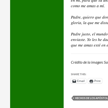
en mí, para que su un
como me amas a mí.
Padre, quiero que do
gloria, la que me dis
Padre justo, el mundo
enviaste. Yo les he d
que me amas esté en e
Crédito de la imagen: S
SHARE THIS:
Email
Print
HECHOS DE LOS APÓSTOL