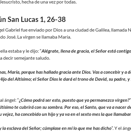
Jesucristo, hecha de una vez por todas.
ún San Lucas 1, 26-38
gel Gabriel fue enviado por Dios a una ciudad de Galilea, llamada 
ado José. La virgen se llamaba María.
lla estaba y le dijo: “
Alégrate, llena de gracia, el Señor está contig
a decir semejante saludo.
as, María, porque has hallado gracia ante Dios. Vas a concebir y a da
jo del Altísimo; el Señor Dios le dará el trono de David, su padre, y É
al ángel: “
¿Cómo podrá ser esto, puesto que yo permanezco virgen?
Altísimo te cubrirá con su sombra. Por eso, el Santo, que va a nacer de
su vejez, ha concebido un hijo y ya va en el sexto mes la que llamaba
y la esclava del Señor; cúmplase en mí lo que me has dicho
”. Y el án