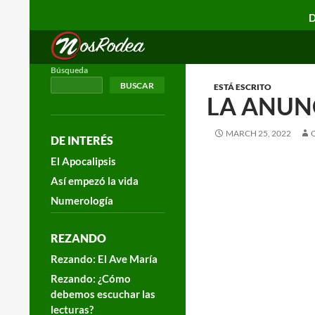
D
Search
Nos Rodea
Búsqueda
BUSCAR
ESTÁ ESCRITO
LA ANUNC
MARCH 25, 2022
DE INTERÉS
El Apocalipsis
Así empezó la vida
Numerología
REZANDO
Rezando: El Ave María
Rezando: ¿Cómo
debemos escuchar las
lecturas?