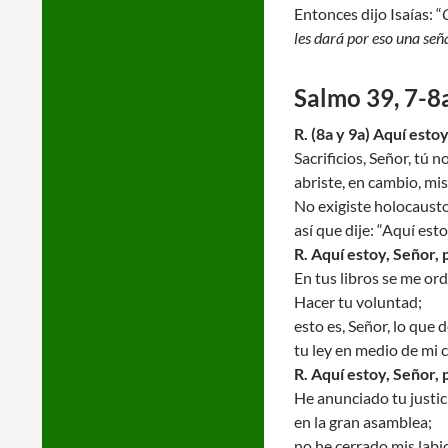
Entonces dijo Isaías: “
les dará por eso una señ
Salmo 39, 7-8a
R. (8a y 9a) Aquí esto
Sacrificios, Señor, tú n
abriste, en cambio, mis
No exigiste holocausto
así que dije: “Aquí esto
R. Aquí estoy, Señor, 
En tus libros se me or
Hacer tu voluntad;
esto es, Señor, lo que 
tu ley en medio de mi 
R. Aquí estoy, Señor, 
He anunciado tu justic
en la gran asamblea;
no he cerrado mis labi