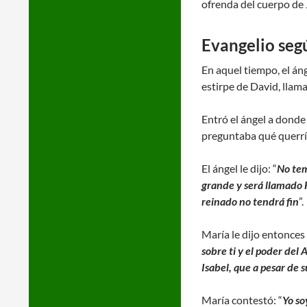
ofrenda del cuerpo de 
Evangelio seg
En aquel tiempo, el án
estirpe de David, llam
Entró el ángel a donde e
preguntaba qué querrí
El ángel le dijo: “
No tem
grande y será llamado Hi
reinado no tendrá fin
”.
María le dijo entonces 
sobre ti y el poder del 
Isabel, que a pesar de 
María contestó: “
Yo so