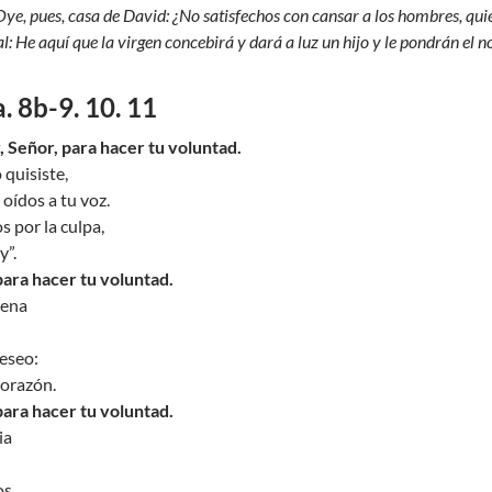
Oye, pues, casa de David: ¿No satisfechos con cansar a los hombres, qu
al: He aquí que la virgen concebirá y dará a luz un hijo y le pondrán 
. 8b-9. 10. 11
y, Señor, para hacer tu voluntad.
o quisiste,
 oídos a tu voz.
s por la culpa,
y”.
para hacer tu voluntad.
dena
deseo:
corazón.
para hacer tu voluntad.
ia
os,