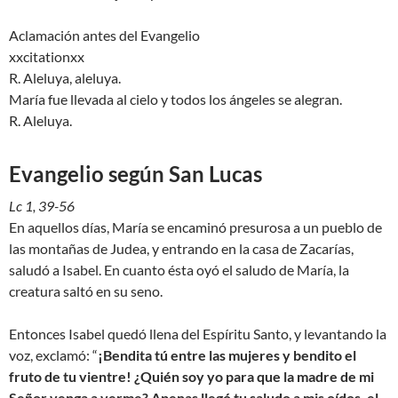
Aclamación antes del Evangelio
xxcitationxx
R. Aleluya, aleluya.
María fue llevada al cielo y todos los ángeles se alegran.
R. Aleluya.
Evangelio según San Lucas
Lc 1, 39-56
En aquellos días, María se encaminó presurosa a un pueblo de
las montañas de Judea, y entrando en la casa de Zacarías,
saludó a Isabel. En cuanto ésta oyó el saludo de María, la
creatura saltó en su seno.
Entonces Isabel quedó llena del Espíritu Santo, y levantando la
voz, exclamó: “
¡Bendita tú entre las mujeres y bendito el
fruto de tu vientre! ¿Quién soy yo para que la madre de mi
Señor venga a verme? Apenas llegó tu saludo a mis oídos, el