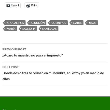
Email
Print
APOCALIPSIS
ASUNCIÓN
CORINTIOS
ISABEL
JESUS
MARÍA
SALMO 44
SAN LUCAS
PREVIOUS POST
¿Acaso tu maestro no paga el impuesto?
NEXT POST
Donde dos o tres se reúnen en mi nombre, ahí estoy yo en medio de
ellos