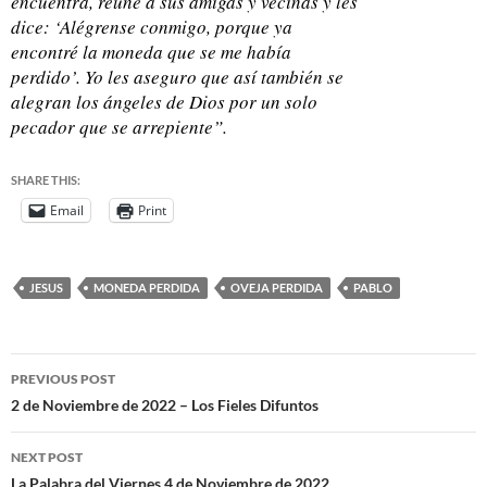
encuentra, reúne a sus amigas y vecinas y les
dice: ‘Alégrense conmigo, porque ya
encontré la moneda que se me había
perdido’. Yo les aseguro que así también se
alegran los ángeles de Dios por un solo
pecador que se arrepiente”.
SHARE THIS:
Email
Print
JESUS
MONEDA PERDIDA
OVEJA PERDIDA
PABLO
PREVIOUS POST
2 de Noviembre de 2022 – Los Fieles Difuntos
NEXT POST
La Palabra del Viernes 4 de Noviembre de 2022