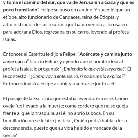
y toma el camino del sur, que va de Jerusalén a Gaza y que es
poco transitado
”. Felipe se puso en camino. Y sucedió que un
etíope, alto funcionario de Candaces, reina de Etiopía, y
administrador de sus tesoros, que había venido a Jerusalén
para adorar a Dios, regresaba en su carro, leyendo al profeta
Isaías.
Entonces el Espíritu le dijo a Felipe: “
Acércate y camina junto
a ese carro
”. Corrió Felipe, y oyendo que el hombre leía al
profeta Isaías, le preguntó: “
¿Entiendes lo que estás leyendo?
” Él
le contestó: “
¿Cómo voy a entenderlo, si nadie me lo explica?
”
Entonces invitó a Felipe a subir y a sentarse junto a él.
El pasaje de la Escritura que estaba leyendo, era éste: Como
oveja fue llevado a la muerte; como cordero que no se queja
frente al que lo trasquila, así él no abrió la boca. En su
humillación no se le hizo justicia. ¿Quién podrá hablar de su
descendencia, puesto que su vida ha sido arrancada de la
tierra?