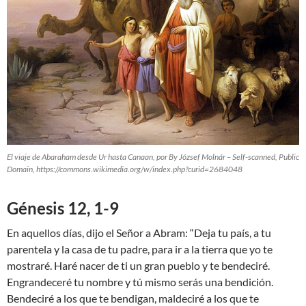
El viaje de Abaraham desde Ur hasta Canaan, por By József Molnár – Self-scanned, Public
Domain, https://commons.wikimedia.org/w/index.php?curid=2684048
Génesis 12, 1-9
En aquellos días, dijo el Señor a Abram: “Deja tu país, a tu
parentela y la casa de tu padre, para ir a la tierra que yo te
mostraré. Haré nacer de ti un gran pueblo y te bendeciré.
Engrandeceré tu nombre y tú mismo serás una bendición.
Bendeciré a los que te bendigan, maldeciré a los que te