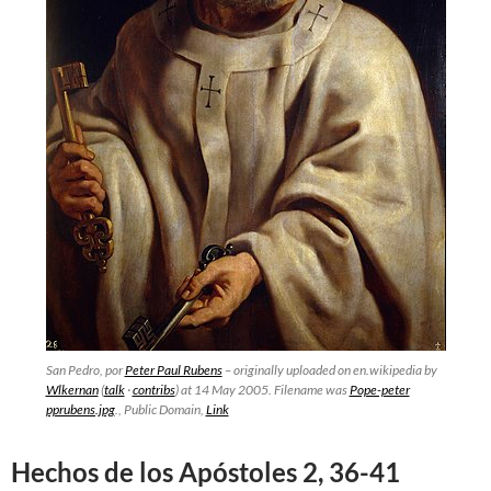
San Pedro, por
Peter Paul Rubens
– originally uploaded on en.wikipedia by
Wlkernan
(
talk
·
contribs
) at 14 May 2005. Filename was
Pope-peter
pprubens.jpg
., Public Domain,
Link
Hechos de los Apóstoles 2, 36-41