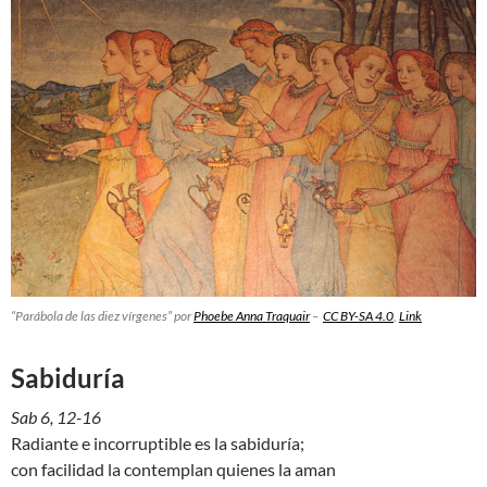
“
Parábola de las diez vírgenes
” por
Phoebe Anna Traquair
–
CC BY-SA 4.0
,
Link
Sabiduría
Sab 6, 12-16
Radiante e incorruptible es la sabiduría;
con facilidad la contemplan quienes la aman