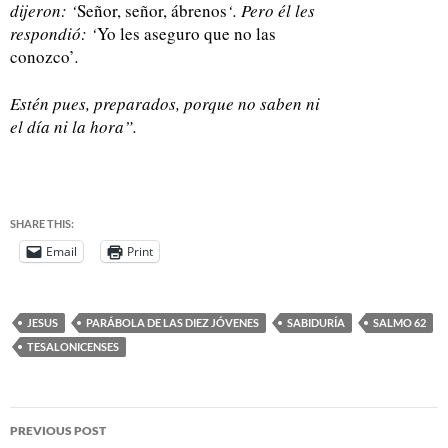
dijeron: ‘
Señor, señor, ábrenos
‘. Pero él les
respondió: ‘
Yo les aseguro que no las
conozco’
.
Estén pues, preparados, porque no saben ni
el día ni la hora”.
SHARE THIS:
Email
Print
JESUS
PARÁBOLA DE LAS DIEZ JÓVENES
SABIDURÍA
SALMO 62
TESALONICENSES
PREVIOUS POST