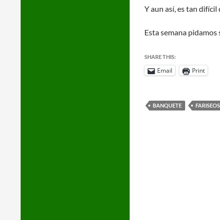
Y aun así, es tan difíci
Esta semana pidamos sa
SHARE THIS:
Email
Print
BANQUETE
FARISEOS