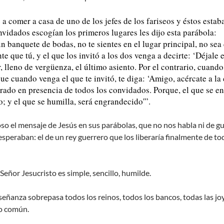
a comer a casa de uno de los jefes de los fariseos y éstos estab
idados escogían los primeros lugares les dijo esta parábola:
n banquete de bodas, no te sientes en el lugar principal, no sea
e que tú, y el que los invitó a los dos venga a decirte: ‘Déjale el
, lleno de vergüenza, el último asiento. Por el contrario, cuando
que cuando venga el que te invitó, te diga: ‘Amigo, acércate a la
rado en presencia de todos los convidados. Porque, el que se en
; y el que se humilla, será engrandecido'”.
oso el mensaje de Jesús en sus parábolas, que no nos habla ni de gu
speraban: el de un rey guerrero que los liberaría finalmente de todo
Señor Jesucristo es simple, sencillo, humilde.
señanza sobrepasa todos los reinos, todos los bancos, todas las jo
o común.