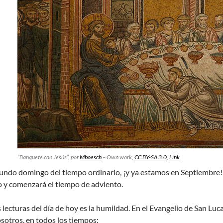
“Banquete con Jesús”, por
Mboesch
–
Own work
,
CC BY-SA 3.0
,
Link
gundo domingo del tiempo ordinario, ¡y ya estamos en Septiembre!
co y comenzará el tiempo de adviento.
as lecturas del día de hoy es la humildad. En el Evangelio de San 
sotros, en todos los tiempos: