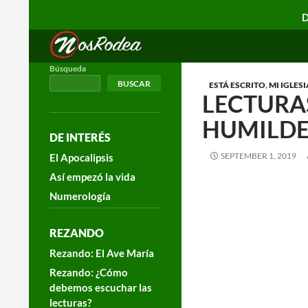
D
Search
Nos Rodea
Búsqueda
BUSCAR
ESTÁ ESCRITO
,
MI IGLESI
LECTURAS
HUMILDE
DE INTERÉS
SEPTEMBER 1, 2019
El Apocalipsis
Así empezó la vida
Numerología
REZANDO
Rezando: El Ave María
Rezando: ¿Cómo
debemos escuchar las
lecturas?