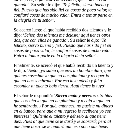
ganado
‘. Su señor le dijo: ‘
Te felicito, siervo bueno y
fiel. Puesto que has sido fiel en cosas de poco valor, te
confiaré cosas de mucho valor. Entra a tomar parte en
la alegría de tu señor
‘.
Se acercó luego el que había recibido dos talentos y le
dijo: ‘
Señor, dos talentos me dejaste; aquí tienes otros
dos, que con ellos he ganado
‘. Su señor le dijo: ‘
Te
felicito, siervo bueno y fiel. Puesto que has sido fiel en
cosas de poco valor, te confiaré cosas de mucho valor.
Entra a tomar parte en la alegría de tu señor
‘.
Finalmente, se acercó el que había recibido un talento y
le dijo: ‘
Señor, yo sabía que eres un hombre duro, que
quieres cosechar lo que no has plantado y recoger lo
que no has sembrado. Por eso tuve miedo y fui a
esconder tu talento bajo tierra. Aquí tienes lo tuyo
‘.
El señor le respondió: ‘
Siervo malo y perezoso
. Sabías
que cosecho lo que no he plantado y recojo lo que no
he sembrado. ¿Por qué, entonces, no pusiste mi dinero
en el banco, para que a mi regreso lo recibiera yo con
intereses? Quítenle el talento y dénselo al que tiene
diez. Pues al que tiene se le dará y le sobrará; pero al
que tiene poco, se le quitará aun eso poco que tiene.