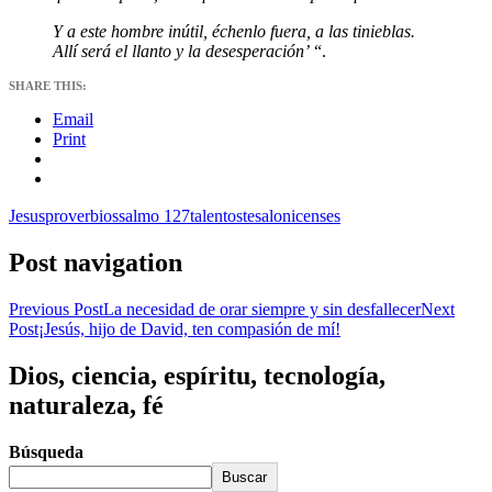
Y a este hombre inútil, échenlo fuera, a las tinieblas.
Allí será el llanto y la desesperación’
“.
SHARE THIS:
Email
Print
Jesus
proverbios
salmo 127
talentos
tesalonicenses
Post navigation
Previous Post
La necesidad de orar siempre y sin desfallecer
Next
Post
¡Jesús, hijo de David, ten compasión de mí!
Dios, ciencia, espíritu, tecnología,
naturaleza, fé
Búsqueda
Buscar