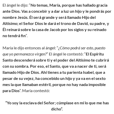
El ángel le dijo: “
No temas, María, porque has hallado gracia
ante Dios. Vas a concebir y a dar a luz un hijo y le pondrás por
nombre Jesús. Él será grande y será llamado Hijo del
Altísimo; el Señor Dios le dará el trono de David, su padre, y
Él reinará sobre la casa de Jacob por los siglos y su reinado
no tendrá fin
“.
María le dijo entonces al ángel: “
¿Cómo podrá ser esto, puesto
que yo permanezco virgen?
” El ángel le contestó: “
El Espíritu
Santo descenderá sobre ti y el poder del Altísimo te cubrirá
con su sombra. Por eso, el Santo, que va a nacer de ti, será
llamado Hijo de Dios. Ahí tienes a tu parienta Isabel, que a
pesar de su vejez, ha concebido un hijo y ya va en el sexto
mes la que llamaban estéril, porque no hay nada imposible
para Dios
“. María contestó:
“Yo soy la esclava del Señor; cúmplase en mí lo que me has
dicho”.