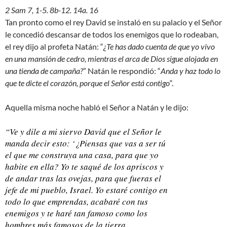
2 Sam 7, 1-5. 8b-12. 14a. 16
Tan pronto como el rey David se instaló en su palacio y el Señor
le concedió descansar de todos los enemigos que lo rodeaban,
el rey dijo al profeta Natán: “
¿Te has dado cuenta de que yo vivo
en una mansión de cedro, mientras el arca de Dios sigue alojada en
una tienda de campaña?
” Natán le respondió: “
Anda y haz todo lo
que te dicte el corazón, porque el Señor está contigo
“.
Aquella misma noche habló el Señor a Natán y le dijo:
“Ve y dile a mi siervo David que el Señor le
manda decir esto: ‘¿Piensas que vas a ser tú
el que me construya una casa, para que yo
habite en ella? Yo te saqué de los apriscos y
de andar tras las ovejas, para que fueras el
jefe de mi pueblo, Israel. Yo estaré contigo en
todo lo que emprendas, acabaré con tus
enemigos y te haré tan famoso como los
hombres más famosos de la tierra.