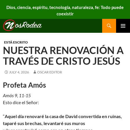
Dios, ciencia, espíritu, tecnología, naturaleza, fe: Todo puede
coexistir
Search
Nos Rodea
PRIMAR
MENU
ESTÁ ESCRITO
NUESTRA RENOVACIÓN A
TRAVÉS DE CRISTO JESÚS
JULY 4, 2026
OSCAR EDITOR
Profeta Amós
Amós 9, 11-15
Esto dice el Señor:
“
Aquel día renovaré la casa de David convertida en ruinas,
taparé sus brechas, levantaré sus muros