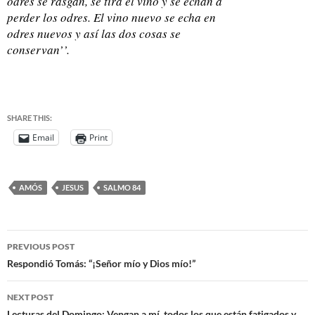
odres se rasgan, se tira el vino y se echan a
perder los odres. El vino nuevo se echa en
odres nuevos y así las dos cosas se
conservan’’.
SHARE THIS:
Email
Print
AMÓS
JESUS
SALMO 84
PREVIOUS POST
Respondió Tomás: “¡Señor mío y Dios mío!”
NEXT POST
Lecturas del Domingo: Vengan a mí, todos los que están fatigados y