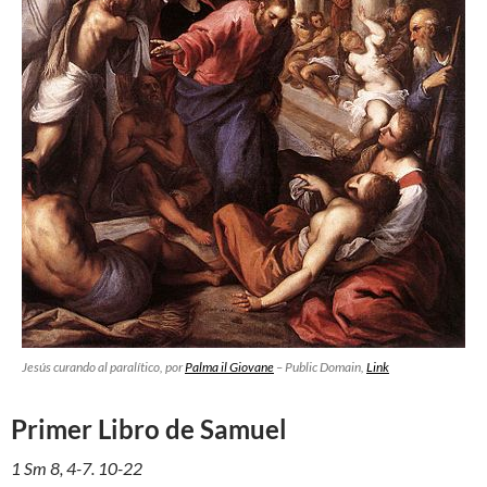
Jesús curando al paralítico
, por
Palma il Giovane
– Public Domain,
Link
Primer Libro de Samuel
1 Sm 8, 4-7. 10-22