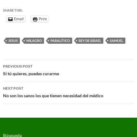
SHARE THIS:
Email
Print
JESUS
MILAGRO
PARALÍTICO
REY DE ISRAEL
SAMUEL
PREVIOUS POST
Si tú quieres, puedes curarme
NEXT POST
No son los sanos los que tienen necesidad del médico
Búsqueda