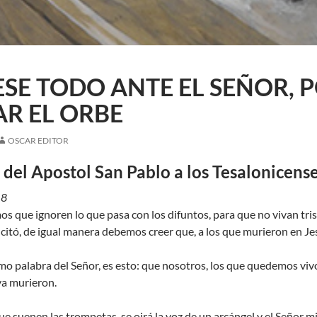
SE TODO ANTE EL SEÑOR, 
R EL ORBE
OSCAR EDITOR
del Apostol San Pablo a los Tesalonicens
18
que ignoren lo que pasa con los difuntos, para que no vivan tris
citó, de igual manera debemos creer que, a los que murieron en Jesú
mo palabra del Señor, es esto: que nosotros, los que quedemos vi
ya murieron.
suenen las trompetas, se oirá la voz de un arcángel y el Señor mi