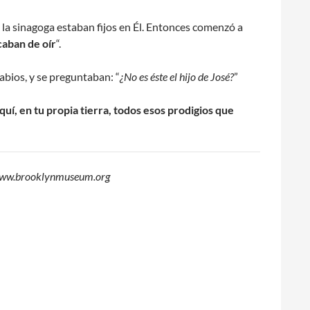
a la sinagoga estaban fijos en Él. Entonces comenzó a
caban de oír
“.
abios, y se preguntaban: “
¿No es éste el hijo de José?
”
uí, en tu propia tierra, todos esos prodigios que
e: www.brooklynmuseum.org