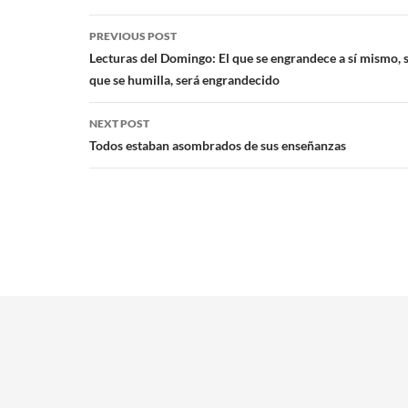
PREVIOUS POST
Lecturas del Domingo: El que se engrandece a sí mismo, s
que se humilla, será engrandecido
NEXT POST
Todos estaban asombrados de sus enseñanzas
NosRodea es un website creado y mantenido por AlmoniSolutions.com