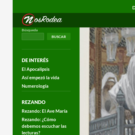
D
Search
Nos Rodea
Búsqueda
BUSCAR
DE INTERÉS
El Apocalipsis
Así empezó la vida
Numerología
REZANDO
Rezando: El Ave María
Rezando: ¿Cómo
debemos escuchar las
lecturas?