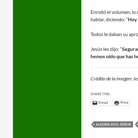
Enrolló el volumen, lo 
hablar, diciendo: “
Hoy 
Todos le daban su apro
Jesús les dijo: “
Seguram
hemos oído que has h
Crédito de la imagen: J
SHARE THIS:
Email
Print
ALEGRÍA EN EL SEÑOR