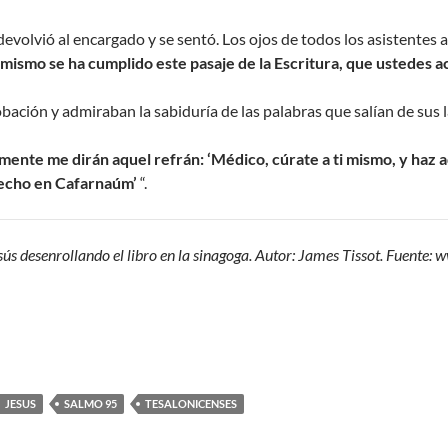
devolvió al encargado y se sentó. Los ojos de todos los asistentes 
mismo se ha cumplido este pasaje de la Escritura, que ustedes a
bación y admiraban la sabiduría de las palabras que salían de sus l
ente me dirán aquel refrán: ‘Médico, cúrate a ti mismo, y haz aq
echo en Cafarnaúm’
“.
esús desenrollando el libro en la sinagoga. Autor: James Tissot. Fuent
JESUS
SALMO 95
TESALONICENSES