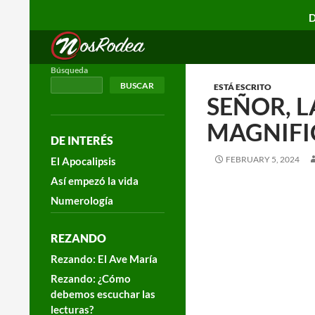
D
Search
Nos Rodea
Búsqueda
BUSCAR
ESTÁ ESCRITO
SEÑOR, 
MAGNIFI
DE INTERÉS
FEBRUARY 5, 2024
El Apocalipsis
Así empezó la vida
Numerología
REZANDO
Rezando: El Ave María
Rezando: ¿Cómo
debemos escuchar las
lecturas?