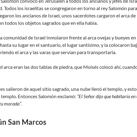
y Salomón convocó en Jerusalén a todos los ancianos y jefes de Israel
d. Todos los israelitas se congregaron en torno al rey Salomón para 
garon los ancianos de Israel, unos sacerdotes cargaron el arca de la 
on todos los objetos sagrados que en ella había.
la comunidad de Israel inmolaron frente al arca ovejas y bueyes en 
 hasta su lugar en el santuario, el lugar santísimo, y la colocaron ba
iendo el arca y las varas que servían para transportarla.
l arca eran las dos tablas de piedra, que Moisés colocó ahí, cuando e
s salieron de aquel sitio sagrado, una nube llenó el templo, y esto 
u templo. Entonces Salomón exclamó:
“El Señor dijo que habitaría en
 tu morada”
.
ún San Marcos