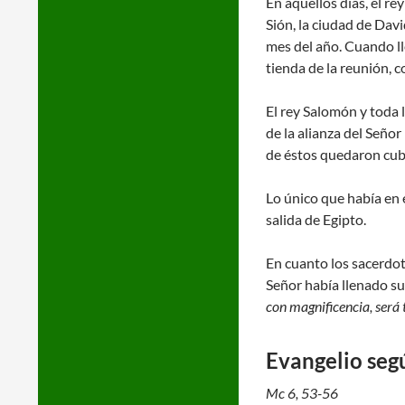
En aquellos días, el re
Sión, la ciudad de Davi
mes del año. Cuando lle
tienda de la reunión, c
El rey Salomón y toda 
de la alianza del Señor
de éstos quedaron cubr
Lo único que había en e
salida de Egipto.
En cuanto los sacerdote
Señor había llenado s
con magnificencia, será
Evangelio seg
Mc 6, 53-56