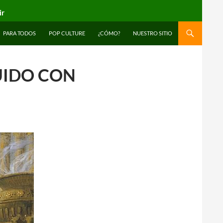
ir
PARA TODOS
POP CULTURE
¿CÓMO?
NUESTRO SITIO
UIDO CON