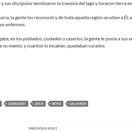
y sus discípulos terminaron la travesía del lago y tocaron tierra e
rca, la gente los reconoció y de toda aquella región acudían a Él, 
los enfermos.
ba, en los poblados, ciudades o caseríos, la gente le ponía a sus e
de su manto; y cuantos lo tocaban, quedaban curados.
GENESARET
JESUS
REYES
SALOMÓN
PREVIOUS POST