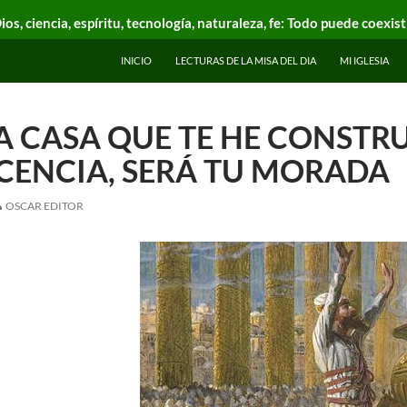
ios, ciencia, espíritu, tecnología, naturaleza, fe: Todo puede coexist
INICIO
LECTURAS DE LA MISA DEL DIA
MI IGLESIA
LA CASA QUE TE HE CONSTR
CENCIA, SERÁ TU MORADA
OSCAR EDITOR