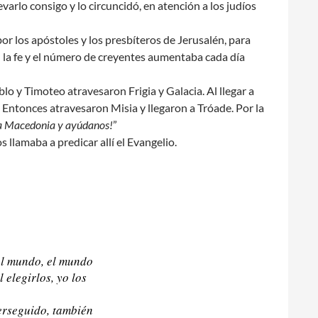
arlo consigo y lo circuncidó, en atención a los judíos
r los apóstoles y los presbíteros de Jerusalén, para
n la fe y el número de creyentes aumentaba cada día
blo y Timoteo atravesaron Frigia y Galacia. Al llegar a
ió. Entonces atravesaron Misia y llegaron a Tróade. Por la
a Macedonia y ayúdanos!
”
llamaba a predicar allí el Evangelio.
del mundo, el mundo
elegirlos, yo los
perseguido, también