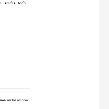
e ustedes. Todo
ma, así los amo yo.