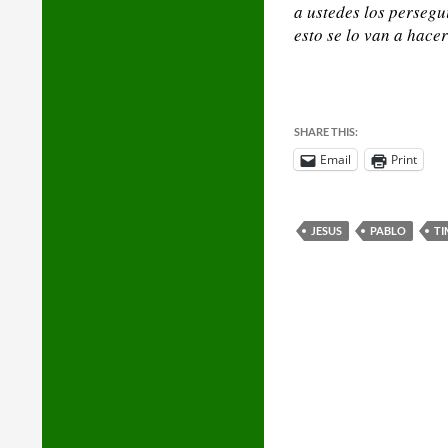
a ustedes los persegu
esto se lo van a hace
SHARE THIS:
Email
Print
JESUS
PABLO
T