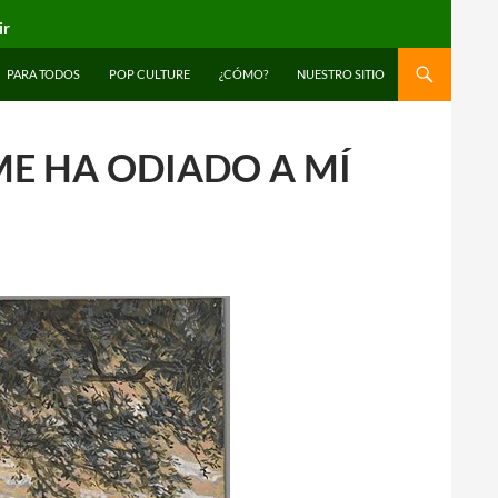
ir
PARA TODOS
POP CULTURE
¿CÓMO?
NUESTRO SITIO
ME HA ODIADO A MÍ