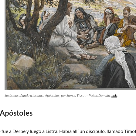
Jesús enseñando a los doce Apóstoles
, por James Tissot – Public Domain,
link
.
 Apóstoles
 fue a Derbe y luego a Listra. Había allí un discípulo, llamado Timot