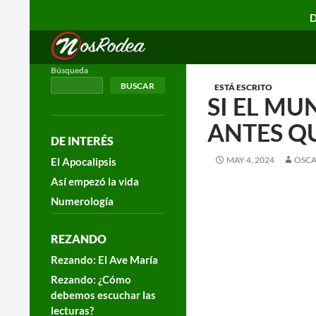
D
Search
Nos Rodea
Búsqueda
BUSCAR
ESTÁ ESCRITO
SI EL MU
ANTES QU
DE INTERÉS
MAY 4, 2024
OSCA
El Apocalipsis
Así empezó la vida
Numerología
REZANDO
Rezando: El Ave María
Rezando: ¿Cómo
debemos escuchar las
lecturas?