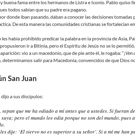
buena fama entre los hermanos de Listra e Iconio. Pablo quiso llev
pues todos sabían que su padre era pagano.
por donde iban pasando, daban a conocer las decisiones tomadas po
áctica. De esta manera las comunidades cristianas se fortalecían e
les había prohibido predicar la palabra en la provincia de Asia, Pa
e propusieron ir a Bitinia, pero el Espíritu de Jesús no se lo permit
parición: vio a un macedonio, que de pie ante él, le rogaba: “
¡Ven 
, determinamos salir para Macedonia, convencidos de que Dios nos 
ún San Juan
dijo a sus discípulos:
, sepan que me ha odiado a mí antes que a ustedes. Si fueran 
suya; pero el mundo los odia porque no son del mundo, pues al 
do.
les dije: ‘El siervo no es superior a su señor’. Si a mí me han 