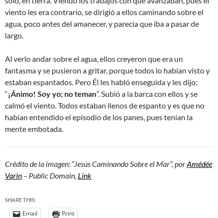
solo, en tierra. Viendo los trabajos con que avanzaban, pues el
viento les era contrario, se dirigió a ellos caminando sobre el
agua, poco antes del amanecer, y parecía que iba a pasar de
largo.
Al verlo andar sobre el agua, ellos creyeron que era un
fantasma y se pusieron a gritar, porque todos lo habían visto y
estaban espantados. Pero Él les habló enseguida y les dijo:
“
¡Ánimo! Soy yo; no teman
”. Subió a la barca con ellos y se
calmó el viento. Todos estaban llenos de espanto y es que no
habían entendido el episodio de los panes, pues tenían la
mente embotada.
Crédito de la imagen: “Jesús Caminando Sobre el Mar”, por
Amédée
Varin
– Public Domain,
Link
SHARE THIS:
Email
Print