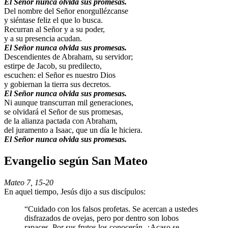
El Señor nunca olvida sus promesas.
Del nombre del Señor enorgullézcanse
y siéntase feliz el que lo busca.
Recurran al Señor y a su poder,
y a su presencia acudan.
El Señor nunca olvida sus promesas.
Descendientes de Abraham, su servidor;
estirpe de Jacob, su predilecto,
escuchen: el Señor es nuestro Dios
y gobiernan la tierra sus decretos.
El Señor nunca olvida sus promesas.
Ni aunque transcurran mil generaciones,
se olvidará el Señor de sus promesas,
de la alianza pactada con Abraham,
del juramento a Isaac, que un día le hiciera.
El Señor nunca olvida sus promesas.
Evangelio según San Mateo
Mateo 7, 15-20
En aquel tiempo, Jesús dijo a sus discípulos:
“Cuidado con los falsos profetas. Se acercan a ustedes
disfrazados de ovejas, pero por dentro son lobos
rapaces. Por sus frutos los conocerán. ¿Acaso se