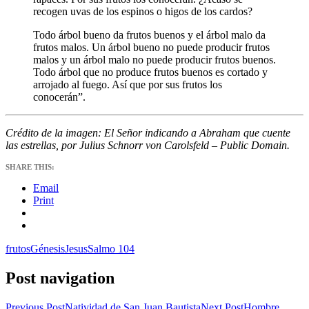
recogen uvas de los espinos o higos de los cardos?
Todo árbol bueno da frutos buenos y el árbol malo da
frutos malos. Un árbol bueno no puede producir frutos
malos y un árbol malo no puede producir frutos buenos.
Todo árbol que no produce frutos buenos es cortado y
arrojado al fuego. Así que por sus frutos los
conocerán”.
Crédito de la imagen: El Señor indicando a Abraham que cuente
las estrellas, por Julius Schnorr von Carolsfeld – Public Domain.
SHARE THIS:
Email
Print
frutos
Génesis
Jesus
Salmo 104
Post navigation
Previous Post
Natividad de San Juan Bautista
Next Post
Hombre