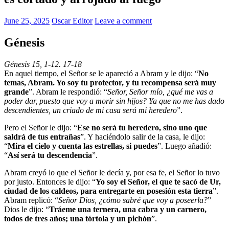
June 25, 2025
Oscar Editor
Leave a comment
Génesis
Génesis 15, 1-12. 17-18
En aquel tiempo, el Señor se le apareció a Abram y le dijo: “
No
temas, Abram. Yo soy tu protector, y tu recompensa será muy
grande
”. Abram le respondió: “
Señor, Señor mío, ¿qué me vas a
poder dar, puesto que voy a morir sin hijos? Ya que no me has dado
descendientes, un criado de mi casa será mi heredero
”.
Pero el Señor le dijo: “
Ese no será tu heredero, sino uno que
saldrá de tus entrañas
”. Y haciéndolo salir de la casa, le dijo:
“
Mira el cielo y cuenta las estrellas, si puedes
”. Luego añadió:
“
Así será tu descendencia
”.
Abram creyó lo que el Señor le decía y, por esa fe, el Señor lo tuvo
por justo. Entonces le dijo: “
Yo soy el Señor, el que te sacó de Ur,
ciudad de los caldeos, para entregarte en posesión esta tierra
”.
Abram replicó: “
Señor Dios, ¿cómo sabré que voy a poseerla?
”
Dios le dijo: “
Tráeme una ternera, una cabra y un carnero,
todos de tres años; una tórtola y un pichón
”.