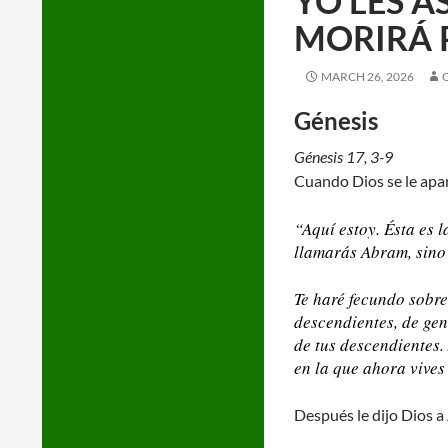
YO LES A
MORIRÁ 
MARCH 26, 2026
Génesis
Génesis 17, 3-9
Cuando Dios se le apare
“Aquí estoy. Ésta es 
llamarás Abram, sino
Te haré fecundo sobre
descendientes, de gen
de tus descendientes.
en la que ahora vives
Después le dijo Dios a