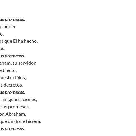
sus promesas.
su poder,
o.
s que Él ha hecho,
os.
sus promesas.
ham, su servidor,
edilecto,
nuestro Dios,
us decretos.
sus promesas.
 mil generaciones,
e sus promesas,
 con Abraham,
que un día le hiciera.
sus promesas.