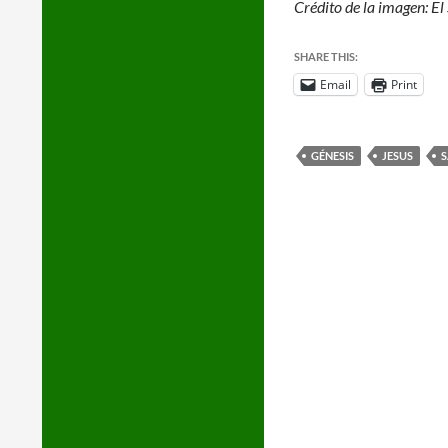
Crédito de la imagen: El
SHARE THIS:
Email
Print
GÉNESIS
JESUS
S