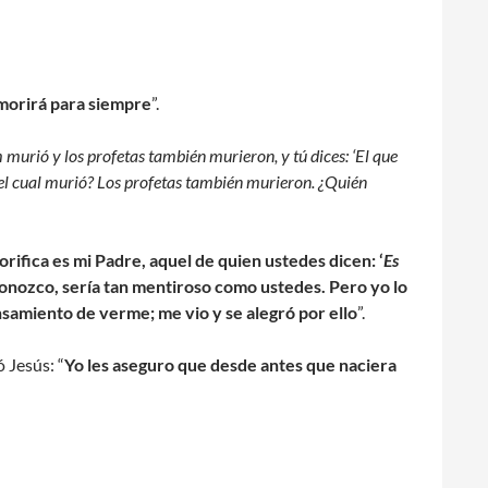
o morirá para siempre
”.
rió y los profetas también murieron, y tú dices: ‘El que
 el cual murió? Los profetas también murieron. ¿Quién
lorifica es mi Padre, aquel de quien ustedes dicen: ‘
Es
o conozco, sería tan mentiroso como ustedes. Pero yo lo
nsamiento de verme; me vio y se alegró por ello
”.
 Jesús: “
Yo les aseguro que desde antes que naciera