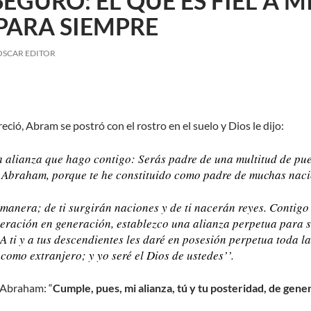
SEGURO: EL QUE ES FIEL A 
PARA SIEMPRE
OSCAR EDITOR
ció, Abram se postró con el rostro en el suelo y Dios le dijo:
la alianza que hago contigo: Serás padre de una multitud de pue
 Abraham, porque te he constituido como padre de muchas naci
manera; de ti surgirán naciones y de ti nacerán reyes. Contigo 
eración en generación, establezco una alianza perpetua para se
 A ti y a tus descendientes les daré en posesión perpetua toda l
 como extranjero; y yo seré el Dios de ustedes’’.
 Abraham: “
Cumple, pues, mi alianza, tú y tu posteridad, de gen