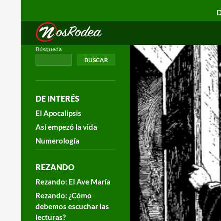
D
Search
Nos Rodea
Búsqueda
BUSCAR
DE INTERÉS
El Apocalipsis
Así empezó la vida
Numerología
REZANDO
Rezando: El Ave María
Rezando: ¿Cómo
debemos escuchar las
lecturas?