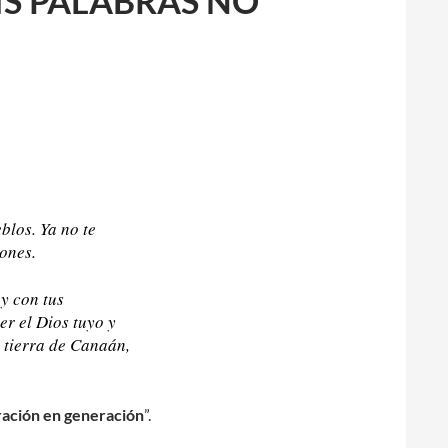
MIS PALABRAS NO
blos. Ya no te
ones.
y con tus
r el Dios tuyo y
a tierra de Canaán,
eración en generación
”.