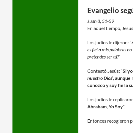
Evangelio seg
Juan 8, 51-59
En aquel tiempo, Jesús 
Los judíos le dijeron: “
es fiel a mis palabras 
pretendes ser tú?
”
Contestó Jesús: “
Si yo
nuestro Dios
’, aunque 
conozco y soy fiel a s
Los judíos le replicaron
Abraham, Yo Soy
”.
Entonces recogieron pie