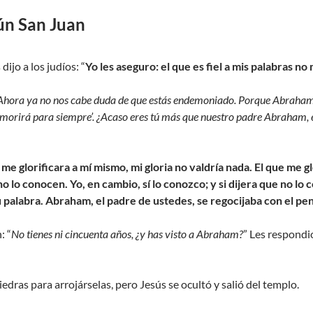
ún San Juan
dijo a los judíos: “
Yo les aseguro: el que es fiel a mis palabras n
Ahora ya no nos cabe duda de que estás endemoniado. Porque Abraham mu
no morirá para siempre’. ¿Acaso eres tú más que nuestro padre Abraham,
 me glorificara a mí mismo, mi gloria no valdría nada. El que me g
no lo conocen. Yo, en cambio, sí lo conozco; y si dijera que no l
u palabra. Abraham, el padre de ustedes, se regocijaba con el pe
: “
No tienes ni cincuenta años, ¿y has visto a Abraham?
” Les respondió
dras para arrojárselas, pero Jesús se ocultó y salió del templo.