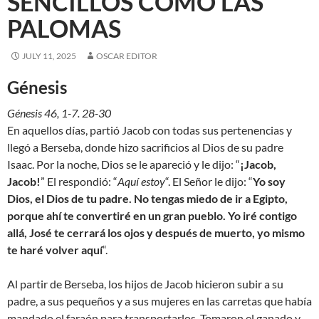
SENCILLOS COMO LAS
PALOMAS
JULY 11, 2025
OSCAR EDITOR
Génesis
Génesis 46, 1-7. 28-30
En aquellos días, partió Jacob con todas sus pertenencias y
llegó a Berseba, donde hizo sacrificios al Dios de su padre
Isaac. Por la noche, Dios se le apareció y le dijo: “
¡Jacob,
Jacob!
” El respondió: “
Aquí estoy
“. El Señor le dijo: “
Yo soy
Dios, el Dios de tu padre. No tengas miedo de ir a Egipto,
porque ahí te convertiré en un gran pueblo. Yo iré contigo
allá, José te cerrará los ojos y después de muerto, yo mismo
te haré volver aquí
“.
Al partir de Berseba, los hijos de Jacob hicieron subir a su
padre, a sus pequeños y a sus mujeres en las carretas que había
mandado el faraón para transportarlos. Tomaron el ganado y