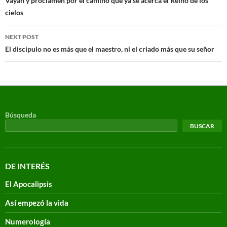
Vayan y proclamen por el camino que ya se acerca el Reino de los
cielos
NEXT POST
El discípulo no es más que el maestro, ni el criado más que su señor
Búsqueda
BUSCAR
DE INTERÉS
El Apocalipsis
Así empezó la vida
Numerología