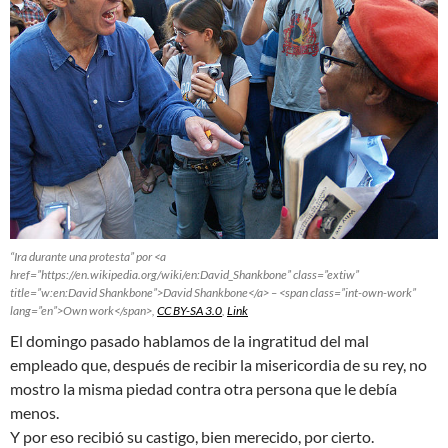
“Ira durante una protesta” por <a
href=”https://en.wikipedia.org/wiki/en:David_Shankbone” class=”extiw”
title=”w:en:David Shankbone”>David Shankbone</a> – <span class=”int-own-work”
lang=”en”>Own work</span>,
CC BY-SA 3.0
,
Link
El domingo pasado hablamos de la ingratitud del mal
empleado que, después de recibir la misericordia de su rey, no
mostro la misma piedad contra otra persona que le debía
menos.
Y por eso recibió su castigo, bien merecido, por cierto.