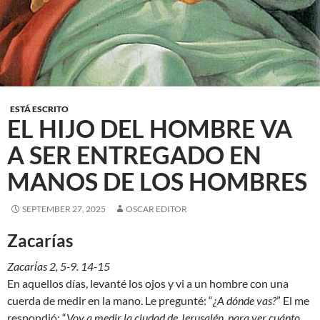
ESTÁ ESCRITO
EL HIJO DEL HOMBRE VA
A SER ENTREGADO EN
MANOS DE LOS HOMBRES
SEPTEMBER 27, 2025
OSCAR EDITOR
Zacarías
Zacarίas 2, 5-9. 14-15
En aquellos días, levanté los ojos y vi a un hombre con una
cuerda de medir en la mano. Le pregunté: “
¿A dónde vas?
” El me
respondió: “
Voy a medir la ciudad de Jerusalén, para ver cuánto